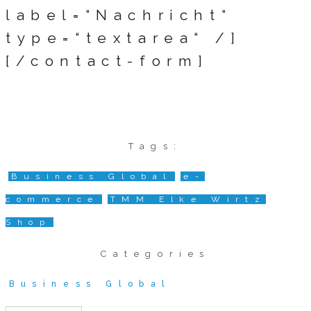
label=“Nachricht“
type=“textarea“ /]
[/contact-form]
Tags:
Business Global
e-
commerce
TMM Elke Wirtz
Shop
Categories
Business Global