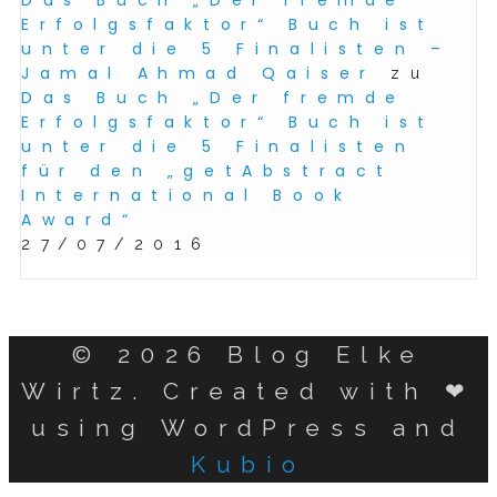
Das Buch „Der fremde
Erfolgsfaktor“ Buch ist
unter die 5 Finalisten –
Jamal Ahmad Qaiser
zu
Das Buch „Der fremde
Erfolgsfaktor“ Buch ist
unter die 5 Finalisten
für den „getAbstract
International Book
Award“
27/07/2016
© 2026 Blog Elke
Wirtz. Created with ❤
using WordPress and
Kubio