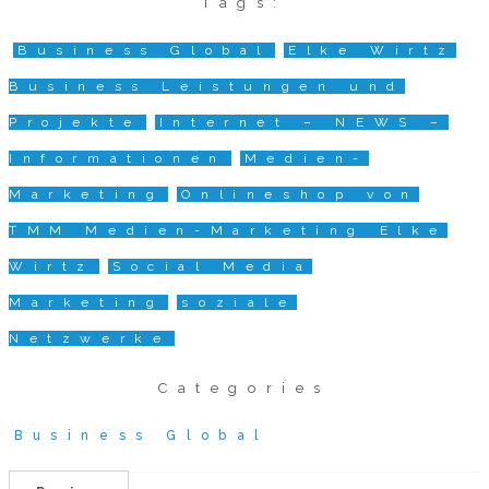
Tags:
Business Global
Elke Wirtz
Business Leistungen und
Projekte
Internet – NEWS –
Informationen
Medien-
Marketing
Onlineshop von
TMM Medien-Marketing Elke
Wirtz
Social Media
Marketing
soziale
Netzwerke
Categories
Business Global