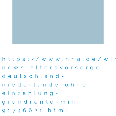
https://www.hna.de/wi
news-altersvorsorge-
deutschland-
niederlande-ohne-
einzahlung-
grundrente-mrk-
91746621.html