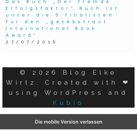
Das Buch „Der fremde
Erfolgsfaktor“ Buch ist
unter die 5 Finalisten
für den „getAbstract
International Book
Award“
27/07/2016
© 2026 Blog Elke
Wirtz. Created with ❤
using WordPress and
Kubio
German
Die mobile Version verlassen