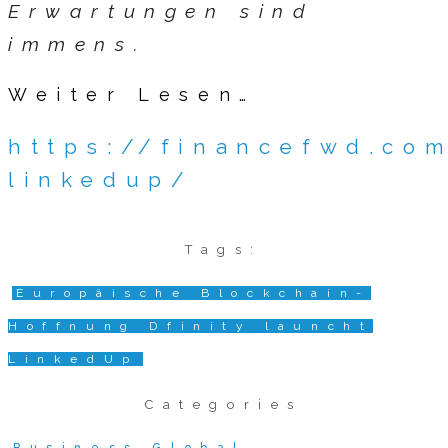
Erwartungen sind
immens.
Weiter Lesen…
https://financefwd.co
linkedup/
Tags:
Europäische Blockchain-
Hoffnung Dfinity launcht
LinkedUp
Categories
Business Global