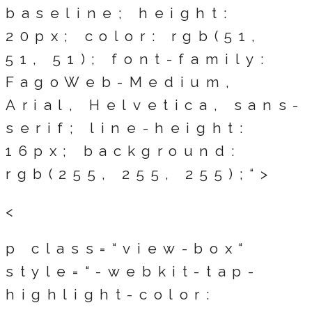
baseline; height:
20px; color: rgb(51,
51, 51); font-family:
FagoWeb-Medium,
Arial, Helvetica, sans-
serif; line-height:
16px; background:
rgb(255, 255, 255);“>
<
p class=“view-box“
style=“-webkit-tap-
highlight-color: