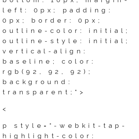
left: 0px; padding:
0px; border: 0px;
outline-color: initial;
outline-style: initial;
vertical-align:
baseline; color:
rgb(92, 92, 92);
background:
transparent;“>
<
p style=“-webkit-tap-
highlight-color: