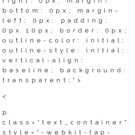
right: 0px; margin-
bottom: 0px; margin-
left: 0px; padding:
0px 10px; border: 0px;
outline-color: initial;
outline-style: initial;
vertical-align:
baseline; background:
transparent;“>
<
p
class=“text_container“
style=“-webkit-tap-