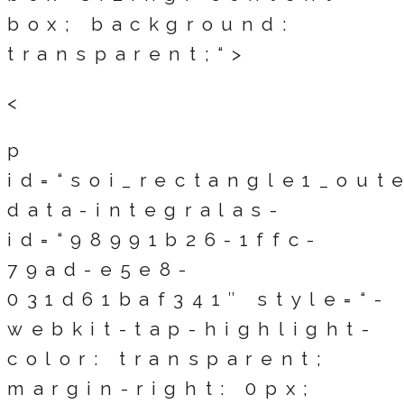
box; background:
transparent;“>
<
p
id=“soi_rectangle1_out
data-integralas-
id=“98991b26-1ffc-
79ad-e5e8-
031d61baf341″ style=“-
webkit-tap-highlight-
color: transparent;
margin-right: 0px;