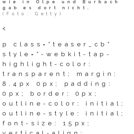
wie in Olpe und Burbach
gab es dort nicht.
(Foto: Getty)
<
p class=“teaser_cb“
style=“-webkit-tap-
highlight-color:
transparent; margin:
8.4px 0px; padding:
0px; border: 0px;
outline-color: initial;
outline-style: initial;
font-size: 15px;
vertical-align: