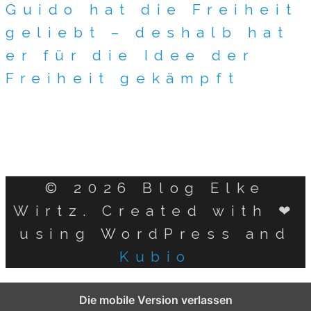
Guido hat die Freiheit
geliebt – deshalb hat
er für die Idee der
Freiheit gekämpft
© 2026 Blog Elke
Wirtz. Created with ❤
using WordPress and
Kubio
German
Die mobile Version verlassen